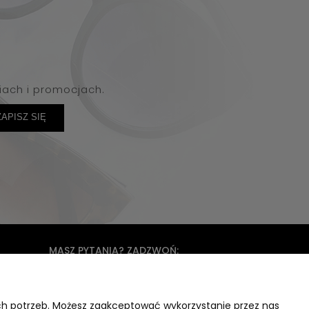
iach i promocjach.
ZAPISZ SIĘ
MASZ PYTANIA? ZADZWOŃ:
+48 601410462
ich potrzeb. Możesz zaakceptować wykorzystanie przez nas