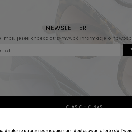
NEWSLETTER
e-mail, jeżeli chcesz otrzymywać informacje o nowośc
CLASIC - O NAS
nto
O firmie
awne działanie strony i pomagają nam dostosować ofertę do Two
cja
Kontakt