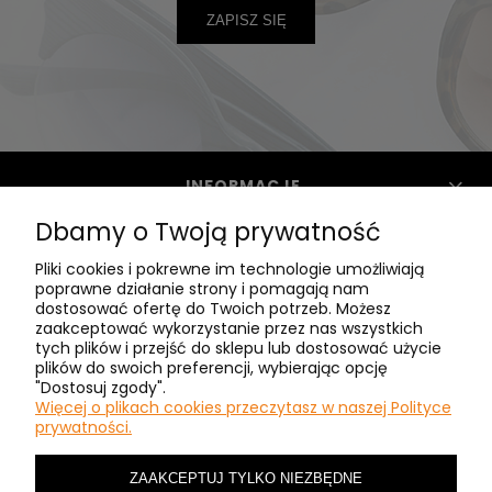
ZAPISZ SIĘ
INFORMACJE
Dbamy o Twoją prywatność
POMOC
Pliki cookies i pokrewne im technologie umożliwiają
poprawne działanie strony i pomagają nam
dostosować ofertę do Twoich potrzeb. Możesz
zaakceptować wykorzystanie przez nas wszystkich
CLASIC - O NAS
tych plików i przejść do sklepu lub dostosować użycie
plików do swoich preferencji, wybierając opcję
"Dostosuj zgody".
MASZ PYTANIA? ZADZWOŃ:
Więcej o plikach cookies przeczytasz w naszej Polityce
prywatności.
+48 601410462
ZAAKCEPTUJ TYLKO NIEZBĘDNE