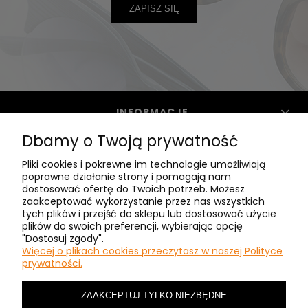
ZAPISZ SIĘ
INFORMACJE
Dbamy o Twoją prywatność
POMOC
Pliki cookies i pokrewne im technologie umożliwiają
poprawne działanie strony i pomagają nam
dostosować ofertę do Twoich potrzeb. Możesz
zaakceptować wykorzystanie przez nas wszystkich
CLASIC - O NAS
tych plików i przejść do sklepu lub dostosować użycie
plików do swoich preferencji, wybierając opcję
"Dostosuj zgody".
MASZ PYTANIA? ZADZWOŃ:
Więcej o plikach cookies przeczytasz w naszej Polityce
prywatności.
+48 601410462
ZAAKCEPTUJ TYLKO NIEZBĘDNE