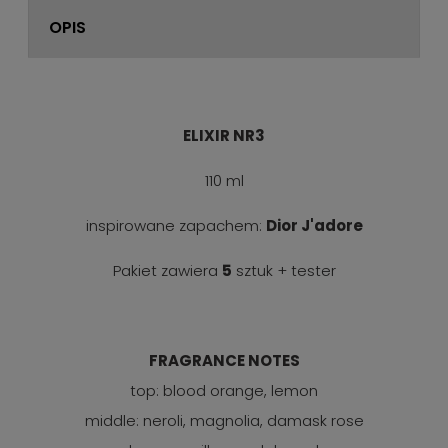
OPIS
ELIXIR NR3
110 ml
inspirowane zapachem:
Dior J'adore
Pakiet zawiera
5
sztuk + tester
FRAGRANCE NOTES
top: blood orange, lemon
middle: neroli, magnolia, damask rose