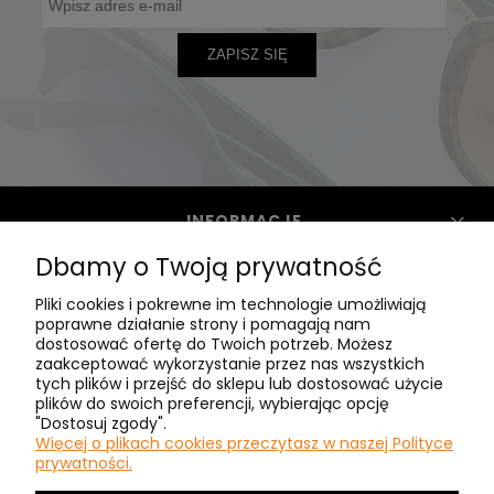
ZAPISZ SIĘ
INFORMACJE
Dbamy o Twoją prywatność
POMOC
Pliki cookies i pokrewne im technologie umożliwiają
poprawne działanie strony i pomagają nam
dostosować ofertę do Twoich potrzeb. Możesz
zaakceptować wykorzystanie przez nas wszystkich
CLASIC - O NAS
tych plików i przejść do sklepu lub dostosować użycie
plików do swoich preferencji, wybierając opcję
"Dostosuj zgody".
MASZ PYTANIA? ZADZWOŃ:
Więcej o plikach cookies przeczytasz w naszej Polityce
prywatności.