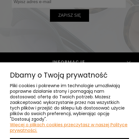
ZAPISZ SIĘ
INFORMACJE
Dbamy o Twoją prywatność
POMOC
Pliki cookies i pokrewne im technologie umożliwiają
poprawne działanie strony i pomagają nam
dostosować ofertę do Twoich potrzeb. Możesz
zaakceptować wykorzystanie przez nas wszystkich
CLASIC - O NAS
tych plików i przejść do sklepu lub dostosować użycie
plików do swoich preferencji, wybierając opcję
"Dostosuj zgody".
MASZ PYTANIA? ZADZWOŃ:
Więcej o plikach cookies przeczytasz w naszej Polityce
prywatności.